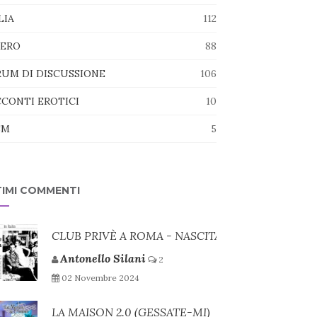
LIA
112
TERO
88
UM DI DISCUSSIONE
106
CONTI EROTICI
10
SM
5
TIMI COMMENTI
CLUB PRIVÈ A ROMA - NASCITA
Antonello Silani
2
02 Novembre 2024
LA MAISON 2.0 (GESSATE-MI)