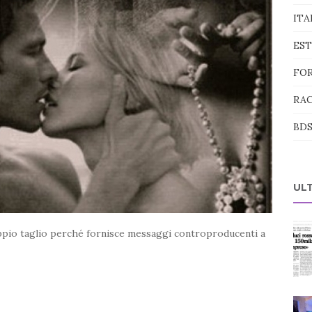
ITA
ES
FOR
RAC
BD
UL
doppio taglio perché fornisce messaggi controproducenti a