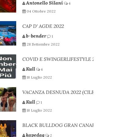
Antonello Silani
4
04 Ottobre 2022
CAP D' AGDE 2022
b-bender
1
28 Settembre 2022
COVID E SWINGERLIFESTYLE 2
Kull
4
18 Luglio 2022
VACANZA DESNUDA 2022 (CILENTO)
Kull
1
18 Luglio 2022
BLACK BULLDOG GRAN CANARIA RECENSIONE
kapedag
2