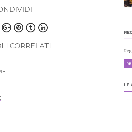
ONDIVIDI
REG
LI CORRELATI
Regi
RE
IE
LE
E
D